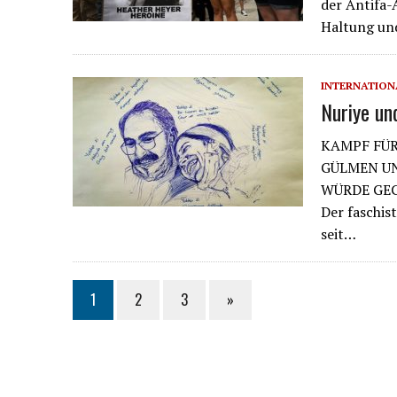
der Antifa-A
Haltung un
INTERNATION
Nuriye un
KAMPF FÜR
GÜLMEN UN
WÜRDE GEG
Der faschis
seit…
1
2
3
»