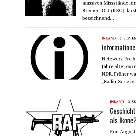
massiven Missstände inn
Bremen-Ost (KBO) darstel
bezeichnend…
INLAND
2. SEPTE
Informationen
Netzwerk Freihe
Jahre alte Jour
NDR. Früher war
„Radio-Serie i
INLAND
2. S
Geschicht
als Ikone
Ron Augusti