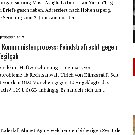
rganisierung Musa Aşoğlu Lieber …, an Yusuf (Taş)
ei Briefe geschrieben. Adressiert nach Hohenasperg.
e Sendung vom 2. Juni kam mit der…
EPTEMBER 2017
Kommunistenprozess: Feindstrafrecht gegen
şilçalı
n lehnt Haftverschonung trotz massiver
probleme ab Rechtsanwalt Ulrich von Klinggraäff Seit
ist vor dem OLG München gegen 10 Angeklagte das
ach § 129 b StGB anhängig. Es handelt sich um…
odesfall Ahmet Agir – welcher den bisherigen Zenit der