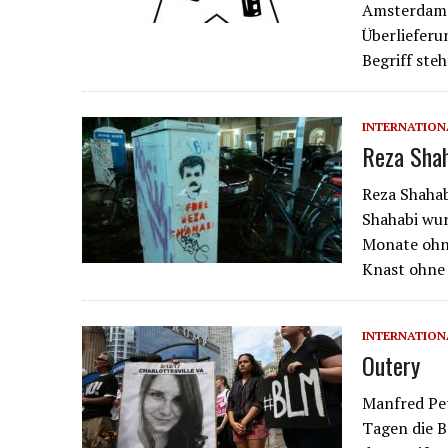
Amsterdam i
Überliefer
Begriff ste
INTERNATION
Reza Shah
Reza Shahab
Shahabi wur
Monate ohn
Knast ohne 
INTERNATION
Outery
Manfred Pet
Tagen die B