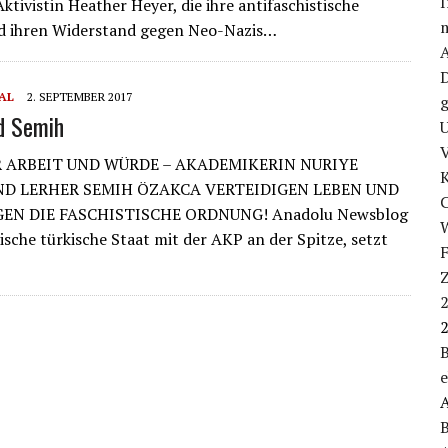
I
ktivistin Heather Heyer, die ihre antifaschistische
m
d ihren Widerstand gegen Neo-Nazis…
D
AL
2. SEPTEMBER 2017
g
d Semih
U
V
 ARBEIT UND WÜRDE – AKADEMIKERIN NURIYE
D LERHER SEMIH ÖZAKCA VERTEIDIGEN LEBEN UND
EN DIE FASCHISTISCHE ORDNUNG! Anadolu Newsblog
W
tische türkische Staat mit der AKP an der Spitze, setzt
B