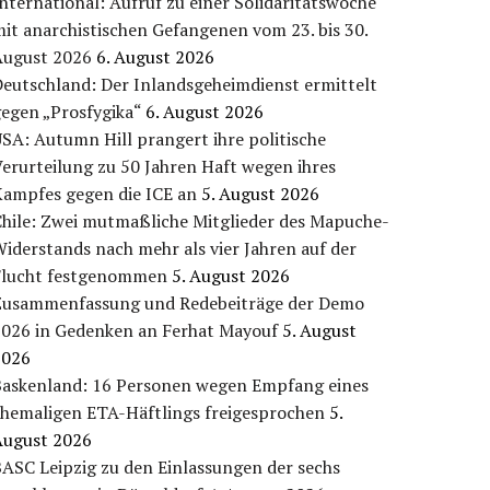
nternational: Aufruf zu einer Solidaritätswoche
it anarchistischen Gefangenen vom 23. bis 30.
August 2026
6. August 2026
eutschland: Der Inlandsgeheimdienst ermittelt
egen „Prosfygika“
6. August 2026
SA: Autumn Hill prangert ihre politische
erurteilung zu 50 Jahren Haft wegen ihres
Kampfes gegen die ICE an
5. August 2026
Chile: Zwei mutmaßliche Mitglieder des Mapuche-
iderstands nach mehr als vier Jahren auf der
Flucht festgenommen
5. August 2026
Zusammenfassung und Redebeiträge der Demo
2026 in Gedenken an Ferhat Mayouf
5. August
2026
Baskenland: 16 Personen wegen Empfang eines
ehemaligen ETA-Häftlings freigesprochen
5.
August 2026
ASC Leipzig zu den Einlassungen der sechs