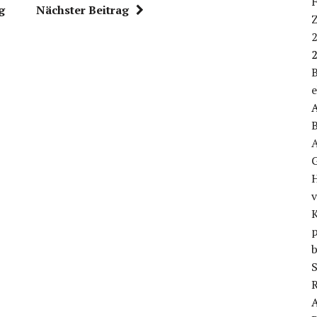
g
Nächster Beitrag
B
H
K
p
b
S
R