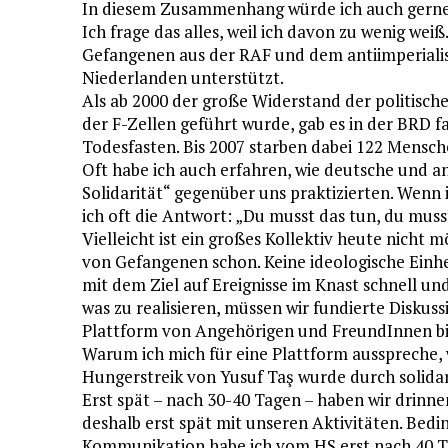
In diesem Zusammenhang würde ich auch gerne w
Ich frage das alles, weil ich davon zu wenig wei
Gefangenen aus der RAF und dem antiimperiali
Niederlanden unterstützt.
Als ab 2000 der große Widerstand der politisch
der F-Zellen geführt wurde, gab es in der BRD 
Todesfasten. Bis 2007 starben dabei 122 Mensch
Oft habe ich auch erfahren, wie deutsche und a
Solidarität“ gegenüber uns praktizierten. Wen
ich oft die Antwort: „Du musst das tun, du muss
Vielleicht ist ein großes Kollektiv heute nicht m
von Gefangenen schon. Keine ideologische Einhe
mit dem Ziel auf Ereignisse im Knast schnell u
was zu realisieren, müssen wir fundierte Diskus
Plattform von Angehörigen und FreundInnen bi
Warum ich mich für eine Plattform ausspreche, w
Hungerstreik von Yusuf Taş wurde durch solidar
Erst spät – nach 30-40 Tagen – haben wir drin
deshalb erst spät mit unseren Aktivitäten. Bedi
Kommunikation habe ich vom HS erst nach 40 T