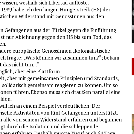
issen, weshalb sich Libertad auflöste.
ß. 1989 habe ich den langen Hungerstreik (HS) der
stischen Widerstand mit GenossInnen aus den
en Gefangenen aus der Türkei gegen die Einführung
fast nur Ablehnung gegen den HS bis zum Tod, das
en.
ndere europäische GenossInnen „kolonialistische
n ich fragte: „Was können wir zusammen tun?“; bekam
t das nicht tun…“
öglich, aber eine Plattform
it, aber mit gemeinsamen Prinzipien und Standards,
nd solidarisch gemeinsam reagieren zu können. Um so
sionen führen. Ebenso muss sich draußen parallel eine
lden.
ill ich an einem Beispiel verdeutlichen: Der
ische Aktivitäten von fünf Gefangenen unterstützt.
nen alle von seinem Widerstand erfahren und begannen
ngt durch die Isolation und die schleppende
agen erfahren. Deshalb musste Yusuf auch 64 Tage