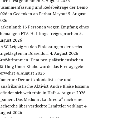
Flucht festgenommen
5. August 2026
Zusammenfassung und Redebeiträge der Demo
2026 in Gedenken an Ferhat Mayouf
5. August
2026
Baskenland: 16 Personen wegen Empfang eines
ehemaligen ETA-Häftlings freigesprochen
5.
August 2026
ASC Leipzig zu den Einlassungen der sechs
Angeklagten in Düsseldorf
4. August 2026
Großbritannien: Dem pro-palästinensischen
äftling Umer Khalid wurde das Freitagsgebet
verwehrt
4. August 2026
amerun: Der antikolonialistische und
anafrikanistische Aktivist André Blaise Essama
efindet sich weiterhin in Haft
4. August 2026
panien: Das Medium „La Directa“ nach einer
echerche über verdeckte Ermittler verklagt
4.
August 2026