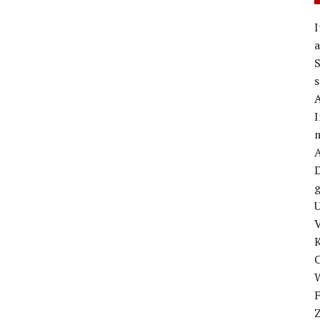
I
a
S
s
I
m
D
g
U
V
W