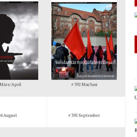
 März/April
# 392 Mai/Juni
94 August
# 395 September