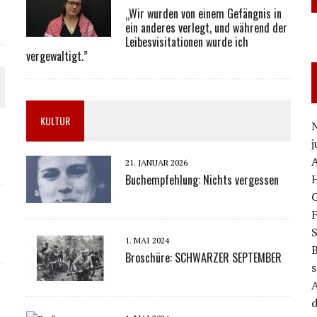
„Wir wurden von einem Gefängnis in
ein anderes verlegt, und während der
Leibesvisitationen wurde ich
vergewaltigt.”
KULTUR
N
j
21. JANUAR 2026
H
Buchempfehlung: Nichts vergessen
G
S
1. MAI 2024
B
Broschüre: SCHWARZER SEPTEMBER
A
d