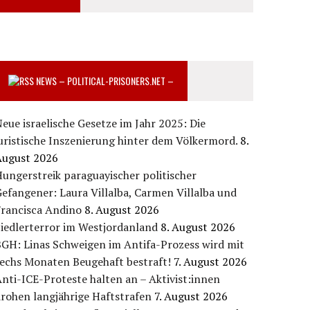
NEWS – POLITICAL-PRISONERS.NET –
eue israelische Gesetze im Jahr 2025: Die
uristische Inszenierung hinter dem Völkermord.
8.
August 2026
ungerstreik paraguayischer politischer
efangener: Laura Villalba, Carmen Villalba und
Francisca Andino
8. August 2026
iedlerterror im Westjordanland
8. August 2026
GH: Linas Schweigen im Antifa-Prozess wird mit
sechs Monaten Beugehaft bestraft!
7. August 2026
nti-ICE-Proteste halten an – Aktivist:innen
rohen langjährige Haftstrafen
7. August 2026