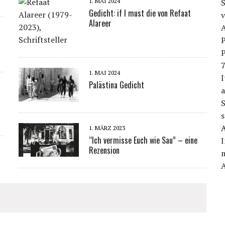
S
1. MAI 2024
Gedicht: if I must die von Refaat
v
Alareer
P
P
7
1. MAI 2024
I
Palästina Gedicht
a
S
s
1. MÄRZ 2023
“Ich vermisse Euch wie Sau” – eine
I
Rezension
m