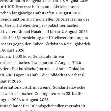
sechs Monaten Beugehaft bestraft!
7. August 2026
nti-ICE-Proteste halten an – Aktivist:innen
rohen langjährige Haftstrafen
7. August 2026
pendenaktion zur finanziellen Unterstützung des
or Gericht stehenden pro-palästinensischen
Aktivisten Ahmad Hajahmad Jarrar
7. August 2026
alästina: Verschiebung der Urteilsverkündung im
rozess gegen den linken Aktivisten Raja Eghbarieh
. August 2026
talien: 1.000 Euro Geldstrafe für ein
ntifaschistisches Transparent
7. August 2026
yrien: Der kurdische Journalist Ahmet Polad ist
eit 200 Tagen in Haft – die Solidarität wächst
6.
August 2026
nternational: Aufruf zu einer Solidaritätswoche
it anarchistischen Gefangenen vom 23. bis 30.
August 2026
6. August 2026
eutschland: Der Inlandsgeheimdienst ermittelt