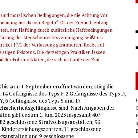
n und moralischen Bedingungen, die die Achtung vor
immung mit diesen Regeln“. Da der Freiheitsentzug
rboten, den Häftling durch zusätzliche Haftbedingungen
rklärung der Menschenrechtsvereinigung heißt es:
rtikel 17/1 der Verfassung garantierten Recht auf
istigen Existenz. Die derzeitigen Praktiken lassen
 der Folter erklären, die sich im Laufe der Zeit
 bis zum 1. September eröffnet wurden, stieg die
 14 Gefängnisse des Typs F, 2 Gefängnisse des Typs D,
H
Y, 6 Gefängnisse des Typs S und 17
chsicherheitsgefängnisse sind. Nach Angaben der
G
ten gibt es zum 1. Juni 2023 insgesamt 407
282 geschlossene Strafvollzugsanstalten, 93
S
4 Kindererziehungszentren, 11 geschlossene
B
ugsanstalten und 9 geschlossene