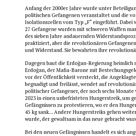
Anfang der 2000er Jahre wurde unter Beteiligun
politischen Gefangenen veranstaltet und die v
Isolationszellen vom Typ „F“ eingeführt. Dabei
27 Gefangene wurden mit schweren Waffen mass
des sieben Jahre andauernden Widerstandsproze
praktiziert, aber die revolutionären Gefangene
und Widerstand. Sie bewahrten ihre revolutionär
Dagegen baut die Erdoğan-Regierung heimlich n
Erdoğan, der Mafia-Barone mit Bestechungsgeldern
vor der Öffentlichkeit versteckt, die Angeklag
begnadigt und freilässt, wendet auf revolution
politischer Gefangener, der noch sechs Monate vo
2023 in einen unbefristeten Hungerstreik, um 
Gefängnissen zu protestieren, wo er den Hunge
45 kg sank… Andere Hungerstreiks gehen weiter
wurde, der gewaltsam in das neue gebracht wurde:
Bei den neuen Gefängnissen handelt es sich an