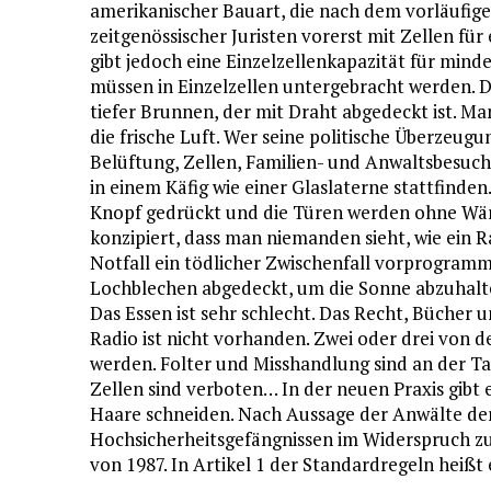
amerikanischer Bauart, die nach dem vorläufig
zeitgenössischer Juristen vorerst mit Zellen für
gibt jedoch eine Einzelzellenkapazität für mind
müssen in Einzelzellen untergebracht werden. Di
tiefer Brunnen, der mit Draht abgedeckt ist. M
die frische Luft. Wer seine politische Überzeugu
Belüftung, Zellen, Familien- und Anwaltsbesu
in einem Käfig wie einer Glaslaterne stattfinde
Knopf gedrückt und die Türen werden ohne Wärt
konzipiert, dass man niemanden sieht, wie ein R
Notfall ein tödlicher Zwischenfall vorprogrammi
Lochblechen abgedeckt, um die Sonne abzuhalte
Das Essen ist sehr schlecht. Das Recht, Bücher u
Radio ist nicht vorhanden. Zwei oder drei von 
werden. Folter und Misshandlung sind an der 
Zellen sind verboten… In der neuen Praxis gibt e
Haare schneiden. Nach Aussage der Anwälte der
Hochsicherheitsgefängnissen im Widerspruch z
von 1987. In Artikel 1 der Standardregeln heißt 