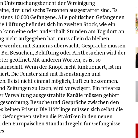
en Untersuchungsbericht der Vereinigung
 eine, drei und sechs Personen ausgestattet sind. Es
estens 10.000 Gefangene. Alle politischen Gefangenen
e Lüftung befindet sich im zweiten Stock, wie ein
an kann eine oder anderthalb Stunden am Tag dort an
ng nicht aufgegeben hat, muss allein da bleiben.
che werden mit Kameras überwacht, Gespräche müssen
n. Bei Besuchen, Belüftung oder Arztbesuchen wird der
er geöffnet. Mit anderen Worten, es ist so
aumschiff. Wenn der Knopf nicht funktioniert, ist im
ert. Die Fenster sind mit Eisenstangen und
n. Es ist nicht einmal möglich, Luft zu bekommen.
nd Zeitungen zu lesen, wird verweigert. Ein privates
der Verwaltung ausgestrahlte Kanäle müssen gehört
Tagesordnung. Besuche und Gespräche zwischen den
s keinen Friseur. Die Häftlinge müssen sich selbst die
 Gefangenen stehen die Praktiken in den neuen
u den Europäischen Standardregeln für Gefängnisse
es: