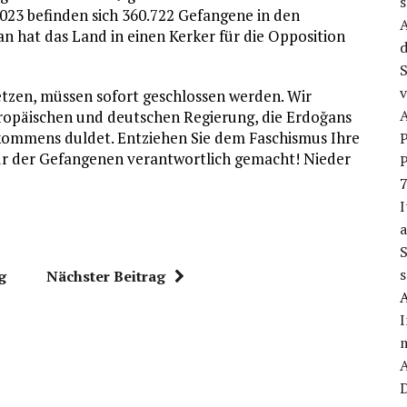
2023 befinden sich 360.722 Gefangene in den
A
n hat das Land in einen Kerker für die Opposition
d
S
v
etzen, müssen sofort geschlossen werden. Wir
 europäischen und deutschen Regierung, die Erdoğans
kommens duldet. Entziehen Sie dem Faschismus Ihre
P
kür der Gefangenen verantwortlich gemacht! Nieder
P
7
I
a
S
s
g
Nächster Beitrag
I
m
D