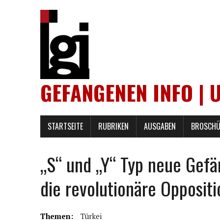
GEFANGENEN INFO | 
STARTSEITE
RUBRIKEN
AUSGABEN
BROSCHÜ
„S“ und „Y“ Typ neue Gefä
die revolutionäre Oppositi
Themen:
Türkei