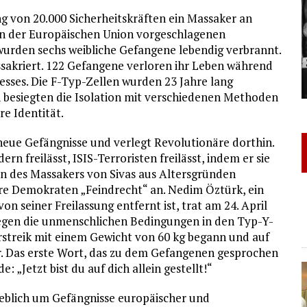
g von 20.000 Sicherheitskräften ein Massaker an
on der Europäischen Union vorgeschlagenen
 wurden sechs weibliche Gefangene lebendig verbrannt.
akriert. 122 Gefangene verloren ihr Leben während
sses. Die F-Typ-Zellen wurden 23 Jahre lang
n besiegten die Isolation mit verschiedenen Methoden
e Identität.
eue Gefängnisse und verlegt Revolutionäre dorthin.
 freilässt, ISIS-Terroristen freilässt, indem er sie
ten des Massakers von Sivas aus Altersgründen
äre Demokraten „Feindrecht“ an. Nedim Öztürk, ein
n seiner Freilassung entfernt ist, trat am 24. April
gegen die unmenschlichen Bedingungen in den Typ-Y-
rstreik mit einem Gewicht von 60 kg begann und auf
. Das erste Wort, das zu dem Gefangenen gesprochen
 „Jetzt bist du auf dich allein gestellt!“
geblich um Gefängnisse europäischer und