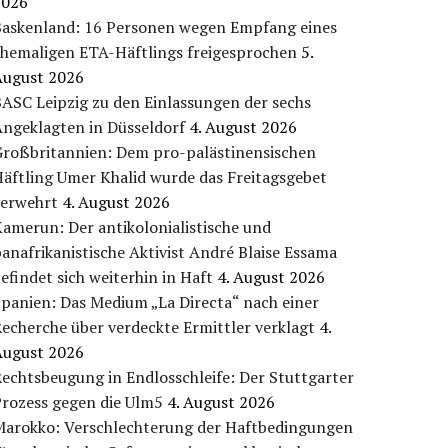
2026
Baskenland: 16 Personen wegen Empfang eines
ehemaligen ETA-Häftlings freigesprochen
5.
August 2026
ASC Leipzig zu den Einlassungen der sechs
Angeklagten in Düsseldorf
4. August 2026
Großbritannien: Dem pro-palästinensischen
äftling Umer Khalid wurde das Freitagsgebet
verwehrt
4. August 2026
amerun: Der antikolonialistische und
anafrikanistische Aktivist André Blaise Essama
efindet sich weiterhin in Haft
4. August 2026
panien: Das Medium „La Directa“ nach einer
echerche über verdeckte Ermittler verklagt
4.
August 2026
echtsbeugung in Endlosschleife: Der Stuttgarter
Prozess gegen die Ulm5
4. August 2026
Marokko: Verschlechterung der Haftbedingungen