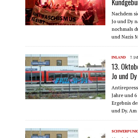
Kundgebu
Nachdem sic
Jo und Dy 
nochmals d
und Nazis M
INLAND
7. J
13. Oktob
Jo und Dy
Antirepress
Jahre und 6
Ergebnis de
und Dy. Am
SCHWERPUNK