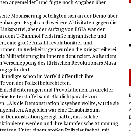
nten angemeldet“ und fügte noch Angaben über
eite Mobilisierung beteiligten sich an der Demo über
nhängen. Es gab auch weitere Aktivitäten gegen die
Linkspartei, aber der Aufzug von BGIA war der
 an dem U-Bahnhof Feldstraße migrantische und
nen, eine große Anzahl revolutionärer und
Innen. In Redebeiträgen wurden die Kriegstreiberei
e Militarisierung im Inneren denunziert. Außerdem
n Verschleppung des türkischen Revolutionärs Musa
ung gefordert.
kündigte schon im Vorfeld öffentlich ihre
fe von der Polizei befürchteten.
inschüchterungen und Provokationen. In direkter
ine Reiterstaffel samt Blaulichtparade von
n: „Als die Demonstration losgehen wollte, wurde sie
fgehalten. Angeblich war eine Erlaubnis zum
ie Demonstration gezeigt hatte, dass solche
B
nktionieren werden und ihre kämpferische Stimmung
tsetzen. Unter einem großen Polizeiaufgebot, mit