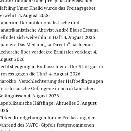
Großbritannien: Dem pro-palästinensischen
äftling Umer Khalid wurde das Freitagsgebet
verwehrt
4. August 2026
amerun: Der antikolonialistische und
anafrikanistische Aktivist André Blaise Essama
efindet sich weiterhin in Haft
4. August 2026
panien: Das Medium „La Directa“ nach einer
echerche über verdeckte Ermittler verklagt
4.
August 2026
echtsbeugung in Endlosschleife: Der Stuttgarter
Prozess gegen die Ulm5
4. August 2026
Marokko: Verschlechterung der Haftbedingungen
für sahrauische Gefangene in marokkanischen
Gefängnissen
4. August 2026
epublikanische Häftlinge: Aktuelles
3. August
2026
ürkei: Kundgebungen für die Freilassung der
während des NATO-Gipfels festgenommenen