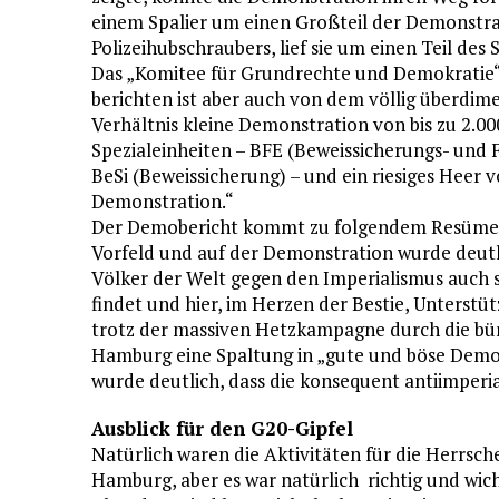
einem Spalier um einen Großteil der Demonstr
Polizeihubschraubers, lief sie um einen Teil des 
Das „Komitee für Grundrechte und Demokratie“
berichten ist aber auch von dem völlig überdim
Verhältnis kleine Demonstration von bis zu 2.0
Spezialeinheiten – BFE (Beweissicherungs- un
BeSi (Beweissicherung) – und ein riesiges Heer
Demonstration.“
Der Demobericht kommt zu folgendem Resümee:
Vorfeld und auf der Demonstration wurde deutli
Völker der Welt gegen den Imperialismus auch s
findet und hier, im Herzen der Bestie, Unterstü
trotz der massiven Hetzkampagne durch die bür
Hamburg eine Spaltung in „gute und böse Demon
wurde deutlich, dass die konsequent antiimperial
Ausblick für den G20-Gipfel
Natürlich waren die Aktivitäten für die Herrsch
Hamburg, aber es war natürlich richtig und wic