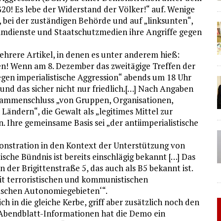
0! Es lebe der Widerstand der Völker!“ auf. Wenige
bei der zuständigen Behörde und auf „linksunten“,
eimdienste und Staatschutzmedien ihre Angriffe gegen
rere Artikel, in denen es unter anderem hieß:
n! Wenn am 8. Dezember das zweitägige Treffen der
egen imperialistische Aggression“ abends um 18 Uhr
nd das sicher nicht nur friedlich.[…] Nach Angaben
usammenschluss „von Gruppen, Organisationen,
ändern“, die Gewalt als „legitimes Mittel zur
. Ihre gemeinsame Basis sei „der antiimperialistische
monstration in den Kontext der Unterstützung von
sche Bündnis ist bereits einschlägig bekannt […] Das
n der Brigittenstraße 5, das auch als B5 bekannt ist.
it terroristischen und kommunistischen
dischen Autonomiegebieten‘“.
 in die gleiche Kerbe, griff aber zusätzlich noch den
Abendblatt-Informationen hat die Demo ein