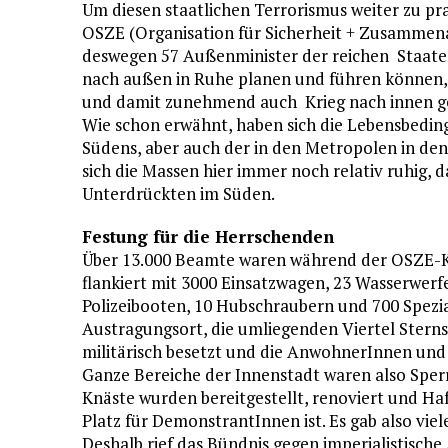
Um diesen staatlichen Terrorismus weiter zu prak
OSZE (Organisation für Sicherheit + Zusammen
deswegen 57 Außenminister der reichen Staaten
nach außen in Ruhe planen und führen können, 
und damit zunehmend auch Krieg nach innen g
Wie schon erwähnt, haben sich die Lebensbedi
Südens, aber auch der in den Metropolen in den
sich die Massen hier immer noch relativ ruhig, da
Unterdrückten im Süden.
Festung für die Herrschenden
Über 13.000 Beamte waren während der OSZE-Ko
flankiert mit 3000 Einsatzwagen, 23 Wasserwerf
Polizeibooten, 10 Hubschraubern und 700 Spezia
Austragungsort, die umliegenden Viertel Sterns
militärisch besetzt und die AnwohnerInnen und
Ganze Bereiche der Innenstadt waren also Sper
Knäste wurden bereitgestellt, renoviert und Ha
Platz für DemonstrantInnen ist. Es gab also vie
Deshalb rief das Bündnis gegen imperialistisch