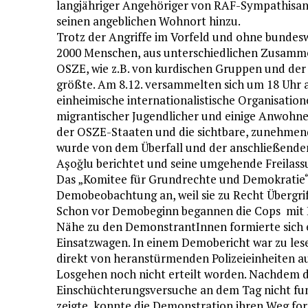
langjähriger Angehöriger von RAF-Sympathisa
seinen angeblichen Wohnort hinzu.
Trotz der Angriffe im Vorfeld und ohne bundesw
2000 Menschen, aus unterschiedlichen Zusamme
OSZE, wie z.B. von kurdischen Gruppen und der 
größte. Am 8.12. versammelten sich um 18 Uhr
einheimische internationalistische Organisatio
migrantischer Jugendlicher und einige Anwohner
der OSZE-Staaten und die sichtbare, zunehmend
wurde von dem Überfall und der anschließende
Aşoğlu berichtet und seine umgehende Freilass
Das „Komitee für Grundrechte und Demokratie“ 
Demobeobachtung an, weil sie zu Recht Übergrif
Schon vor Demobeginn begannen die Cops mit E
Nähe zu den DemonstrantInnen formierte sich e
Einsatzwagen. In einem Demobericht war zu lese
direkt von heranstürmenden Polizeieinheiten au
Losgehen noch nicht erteilt worden. Nachdem d
Einschüchterungsversuche an dem Tag nicht fu
zeigte, konnte die Demonstration ihren Weg for