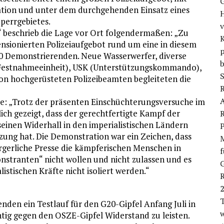
ation und unter dem durchgehenden Einsatz eines
H
Sperrgebietes.
 beschrieb die Lage vor Ort folgendermaßen: „Zu
K
ensionierten Polizeiaufgebot rund um eine in diesem
p
00 Demonstrierenden. Neue Wasserwerfer, diverse
b
d Festnahmeeinheit), USK (Unterstützungskommando),
S
 von hochgerüsteten Polizeibeamten begleiteten die
R
 „Trotz der präsenten Einschüchterungsversuche im
ch gezeigt, dass der gerechtfertigte Kampf der
R
einen Widerhall in den imperialistischen Ländern
tzung hat. Die Demonstration war ein Zeichen, dass
gerliche Presse die kämpferischen Menschen in
stranten“ nicht wollen und nicht zulassen und es
istischen Kräfte nicht isoliert werden.“
R
T
enden ein Testlauf für den G20-Gipfel Anfang Juli in
htig gegen den OSZE-Gipfel Widerstand zu leisten.