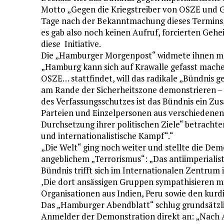
Motto „Gegen die Kriegstreiber von OSZE und G2
Tage nach der Bekanntmachung dieses Termins, 
es gab also noch keinen Aufruf, forcierten Geh
diese Initiative.
Die „Hamburger Morgenpost“ widmete ihnen meh
„Hamburg kann sich auf Krawalle gefasst mache
OSZE… stattfindet, will das radikale „Bündnis g
am Rande der Sicherheitszone demonstrieren – u
des Verfassungsschutzes ist das Bündnis ein Z
Parteien und Einzelpersonen aus verschiedenen L
Durchsetzung ihrer politischen Ziele“ betrachten
und internationalistische Kampf“.“
„Die Welt“ ging noch weiter und stellte die De
angeblichem „Terrorismus“: „Das antiimperialisti
Bündnis trifft sich im Internationalen Zentrum i
‚Die dort ansässigen Gruppen sympathisieren m
Organisationen aus Indien, Peru sowie den kur
Das „Hamburger Abendblatt“ schlug grundsätzlich
Anmelder der Demonstration direkt an: „Nach 