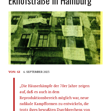
Ekhofstraße in Hamburg
VON:
GI
6. SEPTEMBER 2023
„Die Häuserkämpfe der 70er Jahre zeigen
auf, daß es auch in dem
Reproduktionsbereich möglich war, neue
radikale Kampfformen zu entwickeln, die
trotz ihres bewußten Durchbrechens von