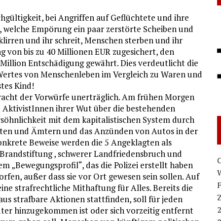
chgültigkeit, bei Angriffen auf Geflüchtete und ihre
h, welche Empörung ein paar zerstörte Scheiben und
lirren und ihr schreit, Menschen sterben und ihr
 von bis zu 40 Millionen EUR zugesichert, den
illion Entschädigung gewährt. Dies verdeutlicht die
Wertes von Menschenleben im Vergleich zu Waren und
tes Kind!
etracht der Vorwürfe unerträglich. Am frühen Morgen
 AktivistInnen ihrer Wut über die bestehenden
rsöhnlichkeit mit dem kapitalistischen System durch
ften und Ämtern und das Anzünden von Autos in der
onkrete Beweise werden die 5 Angeklagten als
– Brandstiftung , schwerer Landfriedensbruch und
em „Bewegungsprofil“, das die Polizei erstellt haben
W
rfen, außer dass sie vor Ort gewesen sein sollen. Auf
ine strafrechtliche Mithaftung für Alles. Bereits die
s strafbare Aktionen stattfinden, soll für jeden
päter hinzugekommen ist oder sich vorzeitig entfernt