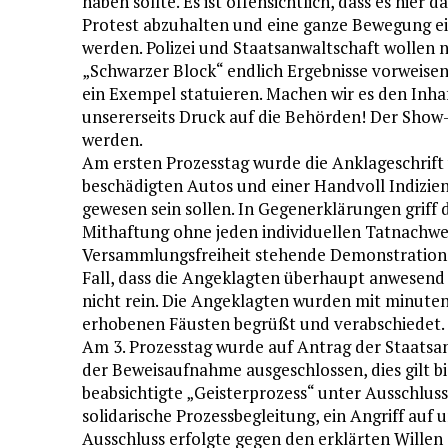
haben sollte. Es ist offensichtlich, dass es hie
Protest abzuhalten und eine ganze Bewegung ei
werden. Polizei und Staatsanwaltschaft wollen 
„Schwarzer Block“ endlich Ergebnisse vorweisen,
ein Exempel statuieren. Machen wir es den Inhaf
unsererseits Druck auf die Behörden! Der Show-
werden.
Am ersten Prozesstag wurde die Anklageschrift 
beschädigten Autos und einer Handvoll Indizien
gewesen sein sollen. In Gegenerklärungen griff 
Mithaftung ohne jeden individuellen Tatnachwe
Versammlungsfreiheit stehende Demonstration z
Fall, dass die Angeklagten überhaupt anwesend
nicht rein. Die Angeklagten wurden mit minute
erhobenen Fäusten begrüßt und verabschiedet.
Am 3. Prozesstag wurde auf Antrag der Staatsan
der Beweisaufnahme ausgeschlossen, dies gilt b
beabsichtigte „Geisterprozess“ unter Ausschluss d
solidarische Prozessbegleitung, ein Angriff auf 
Ausschluss erfolgte gegen den erklärten Willen