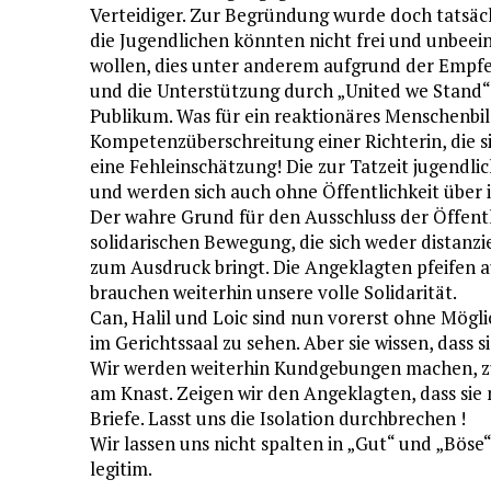
Verteidiger. Zur Begründung wurde doch tatsächl
die Jugendlichen könnten nicht frei und unbeein
wollen, dies unter anderem aufgrund der Empfe
und die Unterstützung durch „United we Stand“
Publikum. Was für ein reaktionäres Menschenbil
Kompetenzüberschreitung einer Richterin, die s
eine Fehleinschätzung! Die zur Tatzeit jugendl
und werden sich auch ohne Öffentlichkeit über i
Der wahre Grund für den Ausschluss der Öffentl
solidarischen Bewegung, die sich weder distanzi
zum Ausdruck bringt. Die Angeklagten pfeifen au
brauchen weiterhin unsere volle Solidarität.
Can, Halil und Loic sind nun vorerst ohne Mögl
im Gerichtssaal zu sehen. Aber sie wissen, dass sie
Wir werden weiterhin Kundgebungen machen, zu
am Knast. Zeigen wir den Angeklagten, dass sie 
Briefe. Lasst uns die Isolation durchbrechen !
Wir lassen uns nicht spalten in „Gut“ und „Bös
legitim.