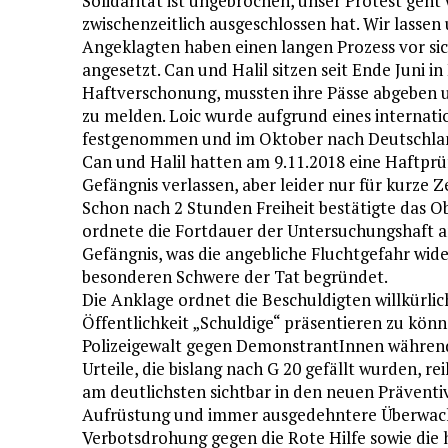
Solidarität ist ungebrochen, unser Protest geht 
zwischenzeitlich ausgeschlossen hat. Wir lassen
Angeklagten haben einen langen Prozess vor sich
angesetzt. Can und Halil sitzen seit Ende Juni in
Haftverschonung, mussten ihre Pässe abgeben und
zu melden. Loic wurde aufgrund eines internati
festgenommen und im Oktober nach Deutschland
Can und Halil hatten am 9.11.2018 eine Haftpr
Gefängnis verlassen, aber leider nur für kurze Z
Schon nach 2 Stunden Freiheit bestätigte das 
ordnete die Fortdauer der Untersuchungshaft an
Gefängnis, was die angebliche Fluchtgefahr wide
besonderen Schwere der Tat begründet.
Die Anklage ordnet die Beschuldigten willkürli
Öffentlichkeit „Schuldige“ präsentieren zu kön
Polizeigewalt gegen DemonstrantInnen während
Urteile, die bislang nach G 20 gefällt wurden, re
am deutlichsten sichtbar in den neuen Präventi
Aufrüstung und immer ausgedehntere Überwachun
Verbotsdrohung gegen die Rote Hilfe sowie die h