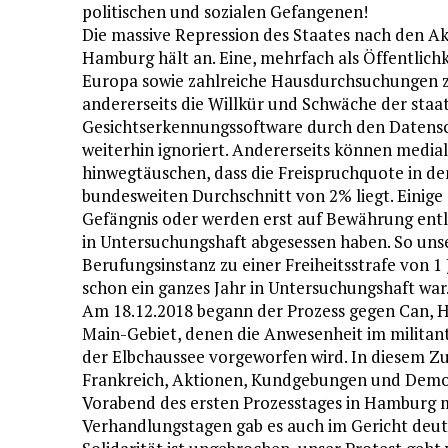
politischen und sozialen Gefangenen!
Die massive Repression des Staates nach den Ak
Hamburg hält an. Eine, mehrfach als Öffentlich
Europa sowie zahlreiche Hausdurchsuchungen zei
andererseits die Willkür und Schwäche der staa
Gesichtserkennungssoftware durch den Datens
weiterhin ignoriert. Andererseits können media
hinwegtäuschen, dass die Freispruchquote in d
bundesweiten Durchschnitt von 2% liegt. Einige
Gefängnis oder werden erst auf Bewährung entla
in Untersuchungshaft abgesessen haben. So unse
Berufungsinstanz zu einer Freiheitsstrafe von 
schon ein ganzes Jahr in Untersuchungshaft war
Am 18.12.2018 begann der Prozess gegen Can, Ha
Main-Gebiet, denen die Anwesenheit im militant
der Elbchaussee vorgeworfen wird. In diesem Z
Frankreich, Aktionen, Kundgebungen und Demon
Vorabend des ersten Prozesstages in Hamburg m
Verhandlungstagen gab es auch im Gericht deu