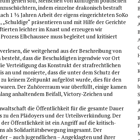
r darum gehen soll, Menschen von künftigem politischen
nzuschüchtern, indem einzelne drakonisch bestraft
nach 1 ½ Jahren Arbeit der eigens eingerichteten SoKo
 „Schuldige“ präsentieren und mit Hilfe der Gerichte
tierten leichter im Knast und erzeugen wir
B
Prozess Elbchaussee muss begleitet und kritisiert
verlesen, die weitgehend aus der Beschreibung von
H
 besteht, dass die Beschuldigten irgendwie vor Ort
die Verteidigung das Konstrukt der strafrechtlichen
K
is an und monierte, dass die unter dem Schutz der
p
u keinem Zeitpunkt aufgelöst wurde, dies für den
b
 waren. Der Zuhörerraum war überfüllt, einige kamen
nlang anhaltendem Beifall, Victory-Zeichen und
S
R
waltschaft die Öffentlichkeit für die gesamte Dauer
is zu den Plädoyers und der Urteilsverkündung. Der
R
er Öffentlichkeit ist ein Angriff auf die kritisch-
uns als Solidaritätsbewegung insgesamt. Der
 der – auch jugendlichen – Angeklagten und ihrer