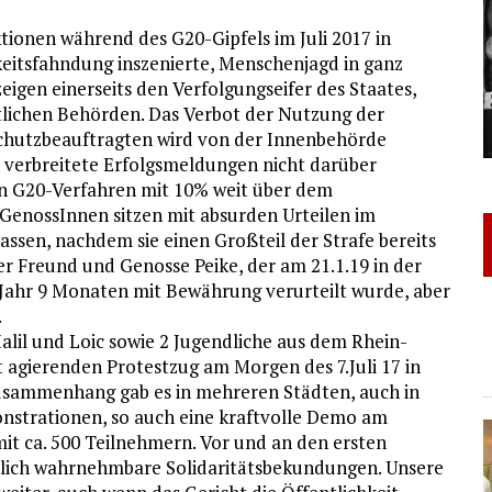
tionen während des G20-Gipfels im Juli 2017 in
keitsfahndung inszenierte, Menschenjagd in ganz
gen einerseits den Verfolgungseifer des Staates,
tlichen Behörden. Das Verbot der Nutzung der
chutzbeauftragten wird von der Innenbehörde
l verbreitete Erfolgsmeldungen nicht darüber
en G20-Verfahren mit 10% weit über dem
 GenossInnen sitzen mit absurden Urteilen im
ssen, nachdem sie einen Großteil der Strafe bereits
r Freund und Genosse Peike, der am 21.1.19 in der
1 Jahr 9 Monaten mit Bewährung verurteilt wurde, aber
.
lil und Loic sowie 2 Jugendliche aus dem Rhein-
 agierenden Protestzug am Morgen des 7.Juli 17 in
usammenhang gab es in mehreren Städten, auch in
strationen, so auch eine kraftvolle Demo am
it ca. 500 Teilnehmern. Vor und an den ersten
tlich wahrnehmbare Solidaritätsbekundungen. Unsere