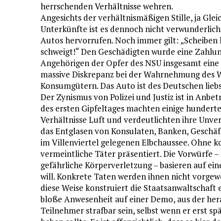
herrschenden Verhältnisse wehren.
Angesichts der verhältnismäßigen Stille, ja Glei
Unterkünfte ist es dennoch nicht verwunderlic
Autos hervorrufen. Noch immer gilt: „Scheiben k
schweigt!“ Den Geschädigten wurde eine Zahlung
Angehörigen der Opfer des NSU insgesamt eine M
massive Diskrepanz bei der Wahrnehmung des 
Konsumgütern. Das Auto ist des Deutschen liebs
Der Zynismus von Polizei und Justiz ist in Anb
des ersten Gipfeltages machten einige hunderte
Verhältnisse Luft und verdeutlichten ihre Unve
das Entglasen von Konsulaten, Banken, Geschä
im Villenviertel gelegenen Elbchaussee. Ohne k
vermeintliche Täter präsentiert. Die Vorwürfe 
gefährliche Körperverletzung – basieren auf ein
will. Konkrete Taten werden ihnen nicht vorgewo
diese Weise konstruiert die Staatsanwaltschaft e
bloße Anwesenheit auf einer Demo, aus der herau
Teilnehmer strafbar sein, selbst wenn er erst s