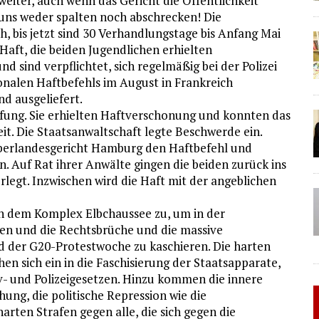
weiter, auch wenn das Gericht die Öffentlichkeit
 uns weder spalten noch abschrecken! Die
, bis jetzt sind 30 Verhandlungstage bis Anfang Mai
 Haft, die beiden Jugendlichen erhielten
 sind verpflichtet, sich regelmäßig bei der Polizei
onalen Haftbefehls im August in Frankreich
 ausgeliefert.
üfung. Sie erhielten Haftverschonung und konnten das
eit. Die Staatsanwaltschaft legte Beschwerde ein.
Oberlandesgericht Hamburg den Haftbefehl und
. Auf Rat ihrer Anwälte gingen die beiden zurück ins
rlegt. Inzwischen wird die Haft mit der angeblichen
ch dem Komplex Elbchaussee zu, um in der
nen und die Rechtsbrüche und die massive
 der G20-Protestwoche zu kaschieren. Die harten
ihen sich ein in die Faschisierung der Staatsapparate,
v- und Polizeigesetzen. Hinzu kommen die innere
g, die politische Repression wie die
arten Strafen gegen alle, die sich gegen die