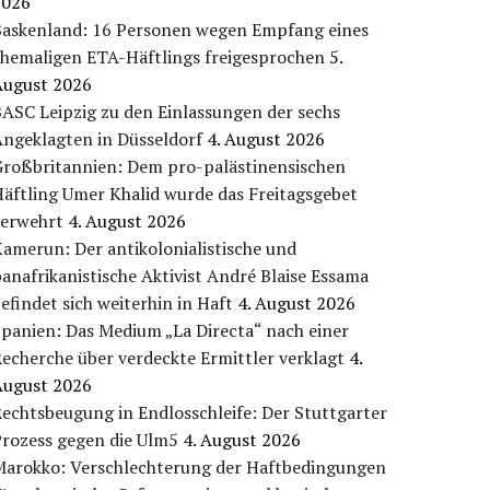
2026
Baskenland: 16 Personen wegen Empfang eines
ehemaligen ETA-Häftlings freigesprochen
5.
August 2026
ASC Leipzig zu den Einlassungen der sechs
Angeklagten in Düsseldorf
4. August 2026
Großbritannien: Dem pro-palästinensischen
äftling Umer Khalid wurde das Freitagsgebet
verwehrt
4. August 2026
amerun: Der antikolonialistische und
anafrikanistische Aktivist André Blaise Essama
efindet sich weiterhin in Haft
4. August 2026
panien: Das Medium „La Directa“ nach einer
echerche über verdeckte Ermittler verklagt
4.
August 2026
echtsbeugung in Endlosschleife: Der Stuttgarter
Prozess gegen die Ulm5
4. August 2026
Marokko: Verschlechterung der Haftbedingungen