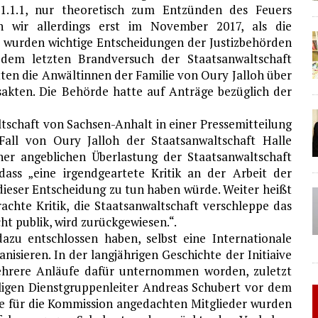
 1.1.1, nur theoretisch zum Entzünden des Feuers
n wir allerdings erst im November 2017, als die
 wurden wichtige Entscheidungen der Justizbehörden
t dem letzten Brandversuch der Staatsanwaltschaft
ten die Anwältinnen der Familie von Oury Jalloh über
gsakten. Die Behörde hatte auf Anträge bezüglich der
tschaft von Sachsen-Anhalt in einer Pressemitteilung
 Fall von Oury Jalloh der Staatsanwaltschaft Halle
ner angeblichen Überlastung der Staatsanwaltschaft
ass „eine irgendgeartete Kritik an der Arbeit der
dieser Entscheidung zu tun haben würde. Weiter heißt
achte Kritik, die Staatsanwaltschaft verschleppe das
t publik, wird zurückgewiesen.“.
azu entschlossen haben, selbst eine Internationale
sieren. In der langjährigen Geschichte der Initiaive
ehrere Anläufe dafür unternommen worden, zuletzt
ligen Dienstgruppenleiter Andreas Schubert vor dem
e für die Kommission angedachten Mitglieder wurden