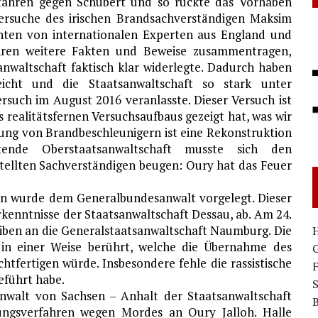
rfahren gegen Schubert und so rückte das Vorhaben
ersuche des irischen Brandsachverständigen Maksim
hten von internationalen Experten aus England und
hren weitere Fakten und Beweise zusammentragen,
nwaltschaft faktisch klar widerlegte. Dadurch haben
icht und die Staatsanwaltschaft so stark unter
rsuch im August 2016 veranlasste. Dieser Versuch ist
es realitätsfernen Versuchsaufbaus gezeigt hat, was wir
ung von Brandbeschleunigern ist eine Rekonstruktion
tende Oberstaatsanwaltschaft musste sich den
stellten Sachverständigen beugen: Oury hat das Feuer
nn wurde dem Generalbundesanwalt vorgelegt. Dieser
rkenntnisse der Staatsanwaltschaft Dessau, ab. Am 24.
eiben an die Generalstaatsanwaltschaft Naumburg. Die
H
 in einer Weise berührt, welche die Übernahme des
G
tfertigen würde. Insbesondere fehle die rassistische
eführt habe.
S
nwalt von Sachsen – Anhalt der Staatsanwaltschaft
B
lungsverfahren wegen Mordes an Oury Jalloh. Halle