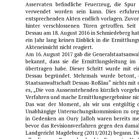
Asservaten befindliche Feuerzeug, die Spur
verwendet worden sein kann. Dies erfuhre
entsprechenden Akten endlich vorlagen. Zuvor
hinter verschlossenen Türen getroffen. Sei
Dessau am 18. August 2016 in Schmiedeberg hat
ein Jahr lang keinen Einblick in die Ermittlun
Akteneinsicht nicht reagiert.
Am 16. August 2017 gab die Generalstaatsanwal
bekannt, dass sie die Ermittlungsleitung im
übertragen habe. Dieser Schritt wurde mit ei
Dessau begründet. Mehrmals wurde betont, d
Staatsanwaltschaft Dessau-Roßlau“ nichts mit 
es, „Die von Aussenstehenden kürzlich vorgebr
Verfahren und mache Ermittlungsergebnisse nich
Das war der Moment, als wir uns entgültig d
Unabhängige Untersuchungskommission zu organi
in Gedenken an Oury Jalloh waren bereits m
bevor das Revisionsverfahren gegen den dama
Landgericht Magdeburg (2011/2012) begann. Di