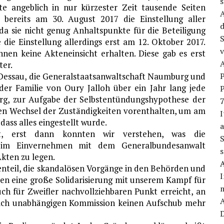
e angeblich in nur kürzester Zeit tausende Seiten
A
bereits am 30. August 2017 die Einstellung aller
d
da sie nicht genug Anhaltspunkte für die Beteiligung
S
die Einstellung allerdings erst am 12. Oktober 2017.
v
nen keine Akteneinsicht erhalten. Diese gab es erst
ter.
P
t Dessau, die Generalstaatsanwaltschaft Naumburg und
der Familie von Oury Jalloh über ein Jahr lang jede
P
rg, zur Aufgabe der Selbstentündungshypothese der
7
nen Wechsel der Zuständigkeiten vorenthalten, um am
I
dass alles eingestellt wurde.
a
t, erst dann konnten wir verstehen, was die
S
t im Einvernehmen mit dem Generalbundesanwalt
s
Akten zu legen.
enteil, die skandalösen Vorgänge in den Behörden und
I
ben eine große Solidarisierung mit unserem Kampf für
m
uch für Zweifler nachvollziehbaren Punkt erreicht, an
lich unabhängigen Kommission keinen Aufschub mehr
D