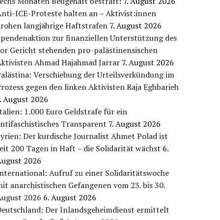
sechs Monaten Beugehaft bestraft!
7. August 2026
nti-ICE-Proteste halten an – Aktivist:innen
rohen langjährige Haftstrafen
7. August 2026
pendenaktion zur finanziellen Unterstützung des
or Gericht stehenden pro-palästinensischen
Aktivisten Ahmad Hajahmad Jarrar
7. August 2026
alästina: Verschiebung der Urteilsverkündung im
rozess gegen den linken Aktivisten Raja Eghbarieh
. August 2026
talien: 1.000 Euro Geldstrafe für ein
ntifaschistisches Transparent
7. August 2026
yrien: Der kurdische Journalist Ahmet Polad ist
eit 200 Tagen in Haft – die Solidarität wächst
6.
August 2026
nternational: Aufruf zu einer Solidaritätswoche
it anarchistischen Gefangenen vom 23. bis 30.
August 2026
6. August 2026
eutschland: Der Inlandsgeheimdienst ermittelt