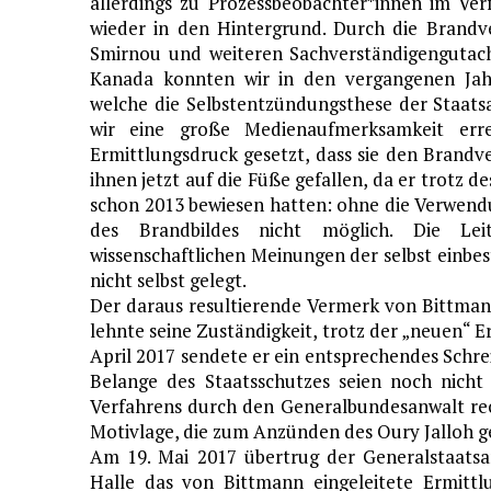
allerdings zu Prozessbeobachter*innen im Ve
wieder in den Hintergrund. Durch die Brandv
Smirnou und weiteren Sachverständigengutac
Kanada konnten wir in den vergangenen Ja
welche die Selbstentzündungsthese der Staatsa
wir eine große Medienaufmerksamkeit erre
Ermittlungsdruck gesetzt, dass sie den Brandve
ihnen jetzt auf die Füße gefallen, da er trotz d
schon 2013 bewiesen hatten: ohne die Verwend
des Brandbildes nicht möglich. Die Lei
wissenschaftlichen Meinungen der selbst einbe
nicht selbst gelegt.
Der daraus resultierende Vermerk von Bittma
lehnte seine Zuständigkeit, trotz der „neuen“ E
April 2017 sendete er ein entsprechendes Schr
Belange des Staatsschutzes seien noch nicht
Verfahrens durch den Generalbundesanwalt rech
Motivlage, die zum Anzünden des Oury Jalloh g
Am 19. Mai 2017 übertrug der Generalstaatsa
Halle das von Bittmann eingeleitete Ermitt