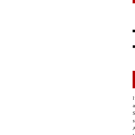
I
a
S
s