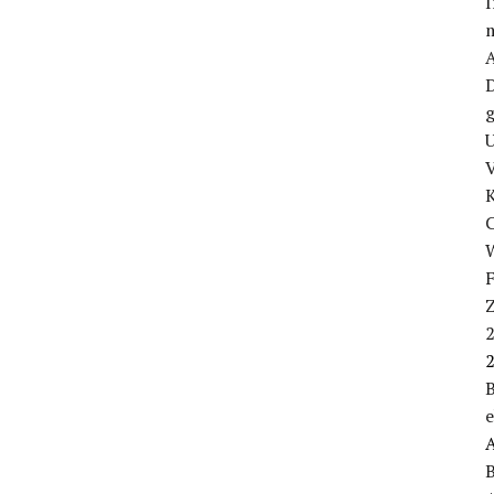
I
m
D
g
U
V
W
B