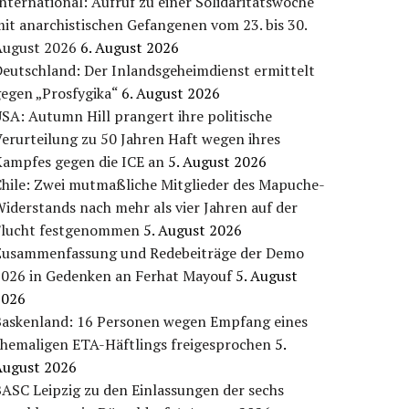
nternational: Aufruf zu einer Solidaritätswoche
it anarchistischen Gefangenen vom 23. bis 30.
August 2026
6. August 2026
eutschland: Der Inlandsgeheimdienst ermittelt
egen „Prosfygika“
6. August 2026
SA: Autumn Hill prangert ihre politische
erurteilung zu 50 Jahren Haft wegen ihres
Kampfes gegen die ICE an
5. August 2026
Chile: Zwei mutmaßliche Mitglieder des Mapuche-
iderstands nach mehr als vier Jahren auf der
Flucht festgenommen
5. August 2026
Zusammenfassung und Redebeiträge der Demo
2026 in Gedenken an Ferhat Mayouf
5. August
2026
Baskenland: 16 Personen wegen Empfang eines
ehemaligen ETA-Häftlings freigesprochen
5.
August 2026
ASC Leipzig zu den Einlassungen der sechs