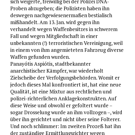
sich weigerte, freiwillig bei der Polizei DNA-
Proben abzugeben; die Polizisten haben ihn
deswegen nachgewiesenermaßen bestialisch
mißhandelt. Am 13. Jan. wird gegen ihn
verhandelt wegen Waffenbesitzes in schwerem
Fall und wegen Mitgliedschaft in einer
unbekannten (!) terroristischen Vereinigung, weil
in einem von ihm angemieteten Fahrzeug diverse
Waffen gefunden wurden.
Panayótis Aspiótis, stadtbekannter
anarchistischer Kämpfer, war wiederholt
Zielscheibe der Verfolgungsbehörden. Womit er
jedoch dieses Mal konfrontiert ist, hat eine neue
Qualität, ist eine Mixtur aus rechtlichen und
polizei-richterlichen Anklagekonstrukten. Auf
diese Weise und obwohl er gefoltert wurde –
sogar Drosselung wurde an ihm vollzogen –, wird
über ihn gerichtet und nicht über seine Folterer.
Und noch schlimmer: Im zweiten Prozeß hat ihn
der zuständige Ermittlungsrichter wegen