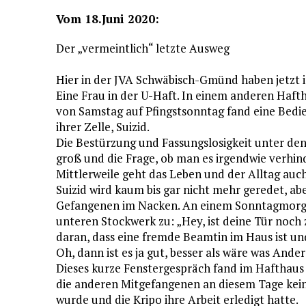
Vom 18.Juni 2020:
Der „vermeintlich“ letzte Ausweg
Hier in der JVA Schwäbisch-Gmünd haben jetzt i
Eine Frau in der U-Haft. In einem anderen Haftha
von Samstag auf Pfingstsonntag fand eine Bedie
ihrer Zelle, Suizid.
Die Bestürzung und Fassungslosigkeit unter d
groß und die Frage, ob man es irgendwie verhind
Mittlerweile geht das Leben und der Alltag auc
Suizid wird kaum bis gar nicht mehr geredet, a
Gefangenen im Nacken. An einem Sonntagmorgen
unteren Stockwerk zu: „Hey, ist deine Tür noch zu
daran, dass eine fremde Beamtin im Haus ist und 
Oh, dann ist es ja gut, besser als wäre was Ander
Dieses kurze Fenstergespräch fand im Hafthaus s
die anderen Mitgefangenen an diesem Tage keine
wurde und die Kripo ihre Arbeit erledigt hatte.