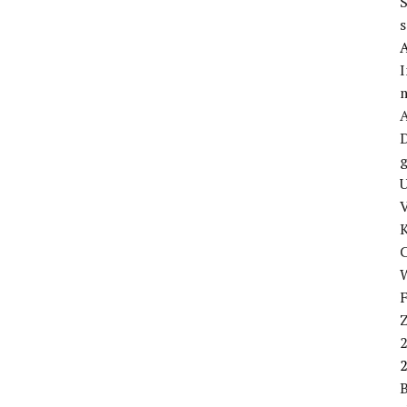
S
s
I
m
D
g
U
V
W