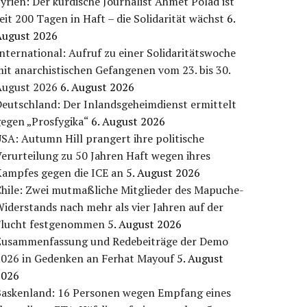
yrien: Der kurdische Journalist Ahmet Polad ist
eit 200 Tagen in Haft – die Solidarität wächst
6.
August 2026
nternational: Aufruf zu einer Solidaritätswoche
it anarchistischen Gefangenen vom 23. bis 30.
August 2026
6. August 2026
eutschland: Der Inlandsgeheimdienst ermittelt
egen „Prosfygika“
6. August 2026
SA: Autumn Hill prangert ihre politische
erurteilung zu 50 Jahren Haft wegen ihres
Kampfes gegen die ICE an
5. August 2026
Chile: Zwei mutmaßliche Mitglieder des Mapuche-
iderstands nach mehr als vier Jahren auf der
Flucht festgenommen
5. August 2026
Zusammenfassung und Redebeiträge der Demo
2026 in Gedenken an Ferhat Mayouf
5. August
2026
Baskenland: 16 Personen wegen Empfang eines