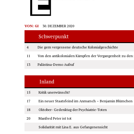
VON:
GI
30. DEZEMBER 2020
Schwerpunkt
4
Die gern vergessene deutsche Kolonialgeschichte
11
Von den antikolonialen Kämpfen der Vergangenheit zu den
13
Palästina-Demo Aufruf
Inland
15
Kritik unerwünscht!
17
Ein neuer Staatsfeind im Anmarsch – Benjamin Blümchen
18
Oktober- Gedenktag der Psychiatrie-Toten
20
Manfred Peter ist tot
Solidarität mit Lina E. aus Gefangenensicht