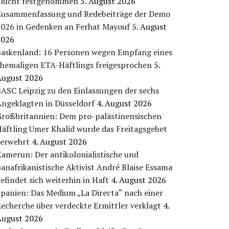
Flucht festgenommen
5. August 2026
Zusammenfassung und Redebeiträge der Demo
2026 in Gedenken an Ferhat Mayouf
5. August
2026
Baskenland: 16 Personen wegen Empfang eines
ehemaligen ETA-Häftlings freigesprochen
5.
August 2026
ASC Leipzig zu den Einlassungen der sechs
Angeklagten in Düsseldorf
4. August 2026
Großbritannien: Dem pro-palästinensischen
äftling Umer Khalid wurde das Freitagsgebet
verwehrt
4. August 2026
amerun: Der antikolonialistische und
anafrikanistische Aktivist André Blaise Essama
efindet sich weiterhin in Haft
4. August 2026
panien: Das Medium „La Directa“ nach einer
echerche über verdeckte Ermittler verklagt
4.
August 2026