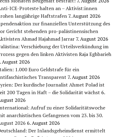
sechs Monaten Beugehaft bestraft!
7. August 2026
nti-ICE-Proteste halten an – Aktivist:innen
rohen langjährige Haftstrafen
7. August 2026
pendenaktion zur finanziellen Unterstützung des
or Gericht stehenden pro-palästinensischen
Aktivisten Ahmad Hajahmad Jarrar
7. August 2026
alästina: Verschiebung der Urteilsverkündung im
rozess gegen den linken Aktivisten Raja Eghbarieh
. August 2026
talien: 1.000 Euro Geldstrafe für ein
ntifaschistisches Transparent
7. August 2026
yrien: Der kurdische Journalist Ahmet Polad ist
eit 200 Tagen in Haft – die Solidarität wächst
6.
August 2026
nternational: Aufruf zu einer Solidaritätswoche
it anarchistischen Gefangenen vom 23. bis 30.
August 2026
6. August 2026
eutschland: Der Inlandsgeheimdienst ermittelt