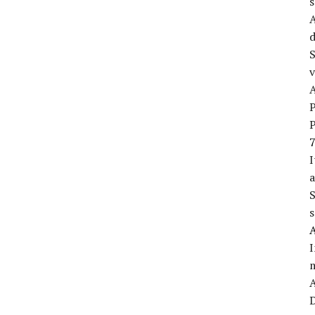
A
d
S
v
P
P
7
I
a
S
s
I
m
D