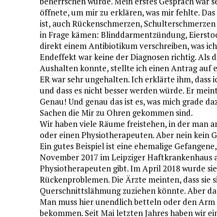
beherrschen würde. Mein erstes Gespräch war s
öffnete, um mir zu erklären, was mir fehlte. Das 
ist, auch Rückenschmerzen, Schulterschmerzen 
in Frage kämen: Blinddarmentzündung, Eiersto
direkt einem Antibiotikum verschreiben, was ic
Endeffekt war keine der Diagnosen richtig. Als 
Aushalten konnte, stellte ich einen Antrag auf 
ER war sehr ungehalten. Ich erklärte ihm, das
und dass es nicht besser werden würde. Er meint
Genau! Und genau das ist es, was mich grade daz
Sachen die Mir zu Ohren gekommen sind.
Wir haben viele Räume freistehen, in der man a
oder einen Physiotherapeuten. Aber nein kein G
Ein gutes Beispiel ist eine ehemalige Gefangene
November 2017 im Leipziger Haftkrankenhaus a
Physiotherapeuten gibt. Im April 2018 wurde sie 
Rückenproblemen. Die Ärzte meinten, dass sie s
Querschnittslähmung zuziehen könnte. Aber das 
Man muss hier unendlich betteln oder den Arm 
bekommen. Seit Mai letzten Jahres haben wir eine