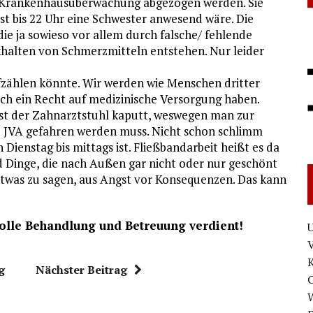
ur Krankenhausüberwachung abgezogen werden. Sie
t bis 22 Uhr eine Schwester anwesend wäre. Die
ie ja sowieso vor allem durch falsche/ fehlende
alten von Schmerzmitteln entstehen. Nur leider
aufzählen könnte. Wir werden wie Menschen dritter
uch ein Recht auf medizinische Versorgung haben.
 ist der Zahnarztstuhl kaputt, weswegen man zur
 JVA gefahren werden muss. Nicht schon schlimm
Dienstag bis mittags ist. Fließbandarbeit heißt es da
nd Dinge, die nach Außen gar nicht oder nur geschönt
 etwas zu sagen, aus Angst vor Konsequenzen. Das kann
olle Behandlung und Betreuung verdient!
U
V
g
Nächster Beitrag
W