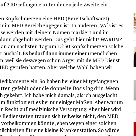
auf 300 Gefangene unter denen jede Zweite ein
gen Kopfschmerzen eine HBD (Bereitschaftsarzt)
 im MED Bereich zugegen ist. In anderen JVA´s ist es
Diese werden mit deinem Namen markiert und im
e dann abgeholt werden. Das geht hier nicht! WARUM?
 an am nächsten Tag um 15:30 Kopfschmerzen solche
 aushält. Es bedarf dann immer einer unendlichen
n, weil sie deswegen schon Ärger mit de MED Dienst
HBD gerufen hatten. Aber welche Wahl haben wir
Medikamente ein. So haben bei einer Mitgefangenen
tten gefehlt oder die doppelte Dosis lag drin. Wenn
h gekehrt. Ich habe mich damals, als ich ausgelacht
em funktioniert es bei mir einiger Maßen. Aber warum
n Recht auf medizinische Versorgung. Aber hier wird
ie Bediensteten trauen sich teilweise nicht, den MED
mal vorbeikommen könnte, eben wegen einer solchen
lichkeiten für eine kleine Krankenstation. So würde