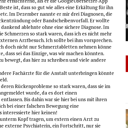
ehr ernüchternd, als er die GoogleÜbersetzer-App
Beste ist, dass so gut wie alles eine Erkältung für ihn
etc. Im Dezember nannte er mir drei Diagnosen, die
ckentzündung oder Bandscheibenvorfall. Er wollte
h dankend ablehnte ohne eine sichere Diagnose. Im
die Schmerzen so stark waren, dass ich es nicht mehr
externen Arztbesuch. Ich sollte bei ihm vorsprechen.
s ich doch nicht nur Schmerztabletten nehmen könne
e, dass sei das Einzige, was wir machen könnten.
u bewegt, das hier zu schreiben und viele andere
ndere Fachärzte für die Anstalt unterbringen könnte
eld.
, deren Rückenprobleme so stark waren, dass sie im
ngemeldet wurde, da es dort einen
entlassen. Bis dahin war sie hier bei uns mit ihren
ich bei einer falschen Bewegung eine
interessierte hier keinen!
unterm Kopf tragen, um extern einen Arzt zu
 externe Psychiaterin, ein Fortschritt, nur sie