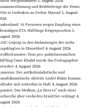
Flucht festgenommen
5. August 2026
Zusammenfassung und Redebeiträge der Demo
2026 in Gedenken an Ferhat Mayouf
5. August
2026
Baskenland: 16 Personen wegen Empfang eines
ehemaligen ETA-Häftlings freigesprochen
5.
August 2026
ASC Leipzig zu den Einlassungen der sechs
Angeklagten in Düsseldorf
4. August 2026
Großbritannien: Dem pro-palästinensischen
äftling Umer Khalid wurde das Freitagsgebet
verwehrt
4. August 2026
amerun: Der antikolonialistische und
anafrikanistische Aktivist André Blaise Essama
efindet sich weiterhin in Haft
4. August 2026
panien: Das Medium „La Directa“ nach einer
echerche über verdeckte Ermittler verklagt
4.
August 2026