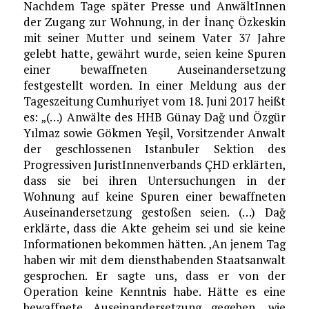
Nachdem Tage später Presse und AnwältInnen
der Zugang zur Wohnung, in der İnanç Özkeskin
mit seiner Mutter und seinem Vater 37 Jahre
gelebt hatte, gewährt wurde, seien keine Spuren
einer bewaffneten Auseinandersetzung
festgestellt worden. In einer Meldung aus der
Tageszeitung Cumhuriyet vom 18. Juni 2017 heißt
es: „(…) Anwälte des HHB Günay Dağ und Özgür
Yılmaz sowie Gökmen Yeşil, Vorsitzender Anwalt
der geschlossenen Istanbuler Sektion des
Progressiven JuristInnenverbands ÇHD erklärten,
dass sie bei ihren Untersuchungen in der
Wohnung auf keine Spuren einer bewaffneten
Auseinandersetzung gestoßen seien. (…) Dağ
erklärte, dass die Akte geheim sei und sie keine
Informationen bekommen hätten. ‚An jenem Tag
haben wir mit dem diensthabenden Staatsanwalt
gesprochen. Er sagte uns, dass er von der
Operation keine Kenntnis habe. Hätte es eine
bewaffnete Auseinandersetzung gegeben, wie