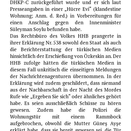
DHKP-C zurückgeführt wurde und er sich laut
Presseangaben in einer „Hücre Evi“ (klandestine
Wohnung; Anm. d. Red.) in Vorbereitungen für
einen Anschlag gegen den Innenminister
Süleyman Soylu befunden habe.
Das Rechtsbüro des Volkes HHB prangerte in
ihrer Erklärung Nr. 538 sowohl den Staat als auch
die Berichterstattung der türkischen Medien
hinsichtlich der Erschießung von Özkeskin an. Der
HHB zufolge hätten die türkischen Medien in
diesem Fall unkritisch die einseitigen Meldungen
der Nachrichtenagenturen übernommen. In der
Erklärung wird zudem geschildert, dass niemand
aus der Nachbarschaft in der Nacht des Mordes
Rufe wie „Ergeben Sie sich“ oder ähnliches gehört
habe. Es seien ausschließlich Schüsse zu hören
gewesen. Zudem habe die Polizei die
Wohnungstür mit einem Rammbock
aufgebrochen, obwohl die Mutter Güneş Ayşe
erklärt habe, dass sie bereit gewesen sei, die Tür