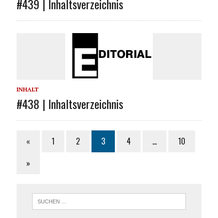
#439 | Inhaltsverzeichnis
INHALT
#438 | Inhaltsverzeichnis
«
1
2
3
4
…
10
»