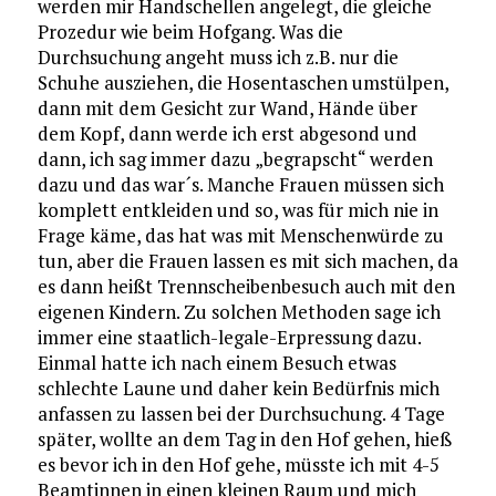
werden mir Handschellen angelegt, die gleiche
Prozedur wie beim Hofgang. Was die
Durchsuchung angeht muss ich z.B. nur die
Schuhe ausziehen, die Hosentaschen umstülpen,
dann mit dem Gesicht zur Wand, Hände über
dem Kopf, dann werde ich erst abgesond und
dann, ich sag immer dazu „begrapscht“ werden
dazu und das war´s. Manche Frauen müssen sich
komplett entkleiden und so, was für mich nie in
Frage käme, das hat was mit Menschenwürde zu
tun, aber die Frauen lassen es mit sich machen, da
es dann heißt Trennscheibenbesuch auch mit den
eigenen Kindern. Zu solchen Methoden sage ich
immer eine staatlich-legale-Erpressung dazu.
Einmal hatte ich nach einem Besuch etwas
schlechte Laune und daher kein Bedürfnis mich
anfassen zu lassen bei der Durchsuchung. 4 Tage
später, wollte an dem Tag in den Hof gehen, hieß
es bevor ich in den Hof gehe, müsste ich mit 4-5
Beamtinnen in einen kleinen Raum und mich