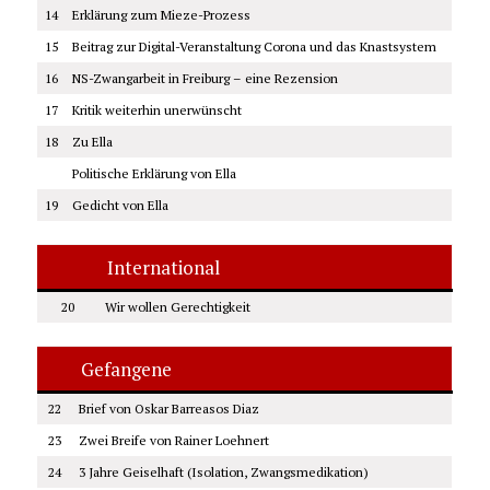
14
Erklärung zum Mieze-Prozess
15
Beitrag zur Digital-Veranstaltung Corona und das Knastsystem
16
NS-Zwangarbeit in Freiburg – eine Rezension
17
Kritik weiterhin unerwünscht
18
Zu Ella
Politische Erklärung von Ella
19
Gedicht von Ella
International
20
Wir wollen Gerechtigkeit
Gefangene
22
Brief von Oskar Barreasos Diaz
23
Zwei Breife von Rainer Loehnert
24
3 Jahre Geiselhaft (Isolation, Zwangsmedikation)